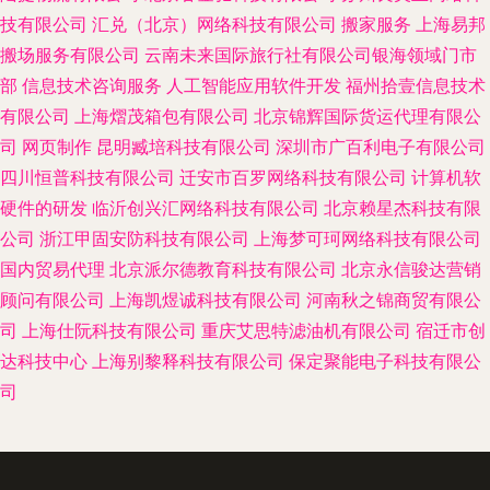
技有限公司
汇兑（北京）网络科技有限公司
搬家服务
上海易邦
搬场服务有限公司
云南未来国际旅行社有限公司银海领域门市
部
信息技术咨询服务
人工智能应用软件开发
福州拾壹信息技术
有限公司
上海熠茂箱包有限公司
北京锦辉国际货运代理有限公
司
网页制作
昆明臧培科技有限公司
深圳市广百利电子有限公司
四川恒普科技有限公司
迁安市百罗网络科技有限公司
计算机软
硬件的研发
临沂创兴汇网络科技有限公司
北京赖星杰科技有限
公司
浙江甲固安防科技有限公司
上海梦可珂网络科技有限公司
国内贸易代理
北京派尔德教育科技有限公司
北京永信骏达营销
顾问有限公司
上海凯煜诚科技有限公司
河南秋之锦商贸有限公
司
上海仕阮科技有限公司
重庆艾思特滤油机有限公司
宿迁市创
达科技中心
上海别黎释科技有限公司
保定聚能电子科技有限公
司