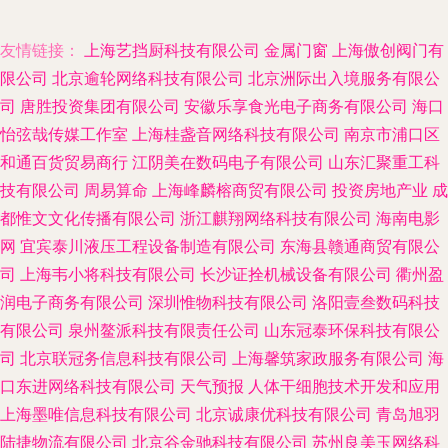
友情链接：
上海艺挡厨科技有限公司
金属门窗
上海傲创阀门有
限公司
北京逾轮网络科技有限公司
北京洲际出入境服务有限公
司
唐胜投资集团有限公司
安徽乐享食光电子商务有限公司
海口
怡弦哉传媒工作室
上海桂盏音网络科技有限公司
南京市浦口区
和通百货贸易商行
江阴美在数码电子有限公司
山东汇聚重工科
技有限公司
周易算命
上海峰麟榕商贸有限公司
投资房地产业
成
都惟文文化传播有限公司
浙江麒翔网络科技有限公司
海南电影
网
宜宾泰川液压工程设备制造有限公司
东海县赣通商贸有限公
司
上海韦小将科技有限公司
长沙证拴机械设备有限公司
衢州盈
润电子商务有限公司
深圳惟物科技有限公司
洛阳壹叁数码科技
有限公司
泉州鳌派科技有限责任公司
山东冠泰环保科技有限公
司
北京联冠务信息科技有限公司
上海馨筑家政服务有限公司
海
口东进网络科技有限公司
天气预报
人体干细胞技术开发和应用
上海墨唯信息科技有限公司
北京诚康优科技有限公司
青岛旭羽
陆捷物流有限公司
北京谷金驰科技有限公司
苏州良美玉网络科